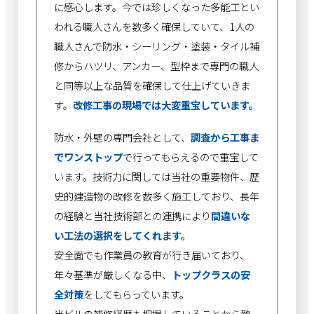
に感心します。今では珍しくなった多能工とい
われる職人さんを数多く確保していて、1人の
職人さんで防水・シーリング・塗装・タイル補
修からハツリ、アンカー、型枠まで専門の職人
と同等以上な品質を確保して仕上げていきま
す。
改修工事の現場では大変重宝しています。
防水・外壁の専門会社として、
調査から工事ま
でワンストップ
で行ってもらえるので重宝して
います。技術力に関しては当社の重要物件、歴
史的建造物の改修を数多く施工しており、長年
の経験と当社技術部との連携により
間違いな
い工法の選択をしてくれます。
安全面でも作業員の教育が行き届いており、
年々基準が厳しくなる中、
トップクラスの安
全対策
をしてもらっています。
当ビルの補修経歴も把握していることから教